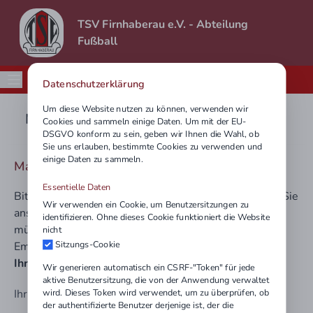
TSV Firnhaberau e.V. - Abteilung
Fußball
Datenschutzerklärung
Um diese Website nutzen zu können, verwenden wir
Mail an Kontakt
Cookies und sammeln einige Daten. Um mit der EU-
DSGVO konform zu sein, geben wir Ihnen die Wahl, ob
Sie uns erlauben, bestimmte Cookies zu verwenden und
einige Daten zu sammeln.
Mail an Benedikt Hintersberger
Essentielle Daten
Bitte tragen Sie hier Ihre Nachricht ein und betätigen Sie
Wir verwenden ein Cookie, um Benutzersitzungen zu
anschließend den Button "Nachricht senden". Sie
identifizieren. Ohne dieses Cookie funktioniert die Website
müssen Ihre eMail-Adresse angeben, damit der
nicht
Sitzungs-Cookie
Empfänger Ihnen antworten kann.
Ihre eMail-Adresse wird nicht gespeichert.
Wir generieren automatisch ein CSRF-"Token" für jede
aktive Benutzersitzung, die von der Anwendung verwaltet
Ihr Name
wird. Dieses Token wird verwendet, um zu überprüfen, ob
der authentifizierte Benutzer derjenige ist, der die